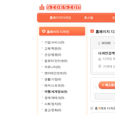
홈페이지디자인
호스팅
홈페이지 
홈페이지 디자인
기업/서비스(0)
HOME
교육/학문(0)
건강/병원(0)
디자인 
컴퓨터/인터넷(0)
가격대 
커뮤니티(0)
엔터테인먼트(0)
생활/가정(0)
레저/스포츠(0)
여행/세계정보(0)
경제/재테크(0)
사회/정치(0)
총
0
개의 디자
종교/문화(0)