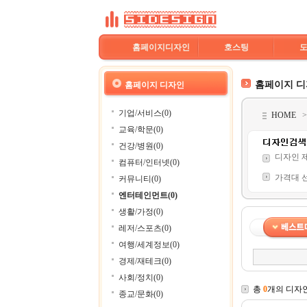
홈페이지디자인
호스팅
홈페이지 
홈페이지 디자인
기업/서비스(0)
HOME
교육/학문(0)
건강/병원(0)
디자인 
컴퓨터/인터넷(0)
가격대 
커뮤니티(0)
엔터테인먼트(0)
생활/가정(0)
레저/스포츠(0)
여행/세계정보(0)
경제/재테크(0)
사회/정치(0)
총
0
개의 디자
종교/문화(0)